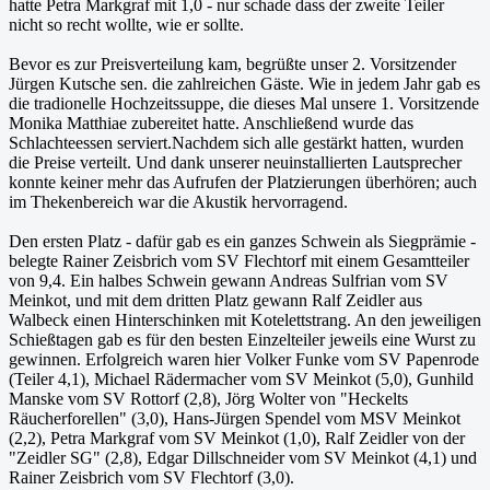
hatte Petra Markgraf mit 1,0 - nur schade dass der zweite Teiler
nicht so recht wollte, wie er sollte.
Bevor es zur Preisverteilung kam, begrüßte unser 2. Vorsitzender
Jürgen Kutsche sen. die zahlreichen Gäste. Wie in jedem Jahr gab es
die tradionelle Hochzeitssuppe, die dieses Mal unsere 1. Vorsitzende
Monika Matthiae zubereitet hatte. Anschließend wurde das
Schlachteessen serviert.Nachdem sich alle gestärkt hatten, wurden
die Preise verteilt. Und dank unserer neuinstallierten Lautsprecher
konnte keiner mehr das Aufrufen der Platzierungen überhören; auch
im Thekenbereich war die Akustik hervorragend.
Den ersten Platz - dafür gab es ein ganzes Schwein als Siegprämie -
belegte Rainer Zeisbrich vom SV Flechtorf mit einem Gesamtteiler
von 9,4. Ein halbes Schwein gewann Andreas Sulfrian vom SV
Meinkot, und mit dem dritten Platz gewann Ralf Zeidler aus
Walbeck einen Hinterschinken mit Kotelettstrang. An den jeweiligen
Schießtagen gab es für den besten Einzelteiler jeweils eine Wurst zu
gewinnen. Erfolgreich waren hier Volker Funke vom SV Papenrode
(Teiler 4,1), Michael Rädermacher vom SV Meinkot (5,0), Gunhild
Manske vom SV Rottorf (2,8), Jörg Wolter von "Heckelts
Räucherforellen" (3,0), Hans-Jürgen Spendel vom MSV Meinkot
(2,2), Petra Markgraf vom SV Meinkot (1,0), Ralf Zeidler von der
"Zeidler SG" (2,8), Edgar Dillschneider vom SV Meinkot (4,1) und
Rainer Zeisbrich vom SV Flechtorf (3,0).