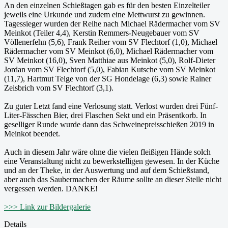
An den einzelnen Schießtagen gab es für den besten Einzelteiler
jeweils eine Urkunde und zudem eine Mettwurst zu gewinnen.
Tagessieger wurden der Reihe nach Michael Rädermacher vom SV
Meinkot (Teiler 4,4), Kerstin Remmers-Neugebauer vom SV
Völlenerfehn (5,6), Frank Reiher vom SV Flechtorf (1,0), Michael
Rädermacher vom SV Meinkot (6,0), Michael Rädermacher vom
SV Meinkot (16,0), Sven Matthiae aus Meinkot (5,0), Rolf-Dieter
Jordan vom SV Flechtorf (5,0), Fabian Kutsche vom SV Meinkot
(11,7), Hartmut Telge von der SG Hondelage (6,3) sowie Rainer
Zeisbrich vom SV Flechtorf (3,1).
Zu guter Letzt fand eine Verlosung statt. Verlost wurden drei Fünf-
Liter-Fässchen Bier, drei Flaschen Sekt und ein Präsentkorb. In
geselliger Runde wurde dann das Schweinepreisschießen 2019 in
Meinkot beendet.
Auch in diesem Jahr wäre ohne die vielen fleißigen Hände solch
eine Veranstaltung nicht zu bewerkstelligen gewesen. In der Küche
und an der Theke, in der Auswertung und auf dem Schießstand,
aber auch das Saubermachen der Räume sollte an dieser Stelle nicht
vergessen werden. DANKE!
>>> Link zur Bildergalerie
Details