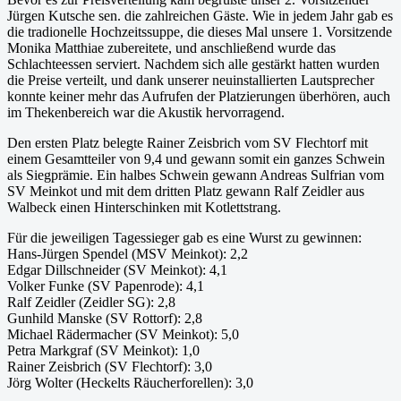
Jürgen Kutsche sen. die zahlreichen Gäste. Wie in jedem Jahr gab es
die tradionelle Hochzeitssuppe, die dieses Mal unsere 1. Vorsitzende
Monika Matthiae zubereitete, und anschließend wurde das
Schlachteessen serviert. Nachdem sich alle gestärkt hatten wurden
die Preise verteilt, und dank unserer neuinstallierten Lautsprecher
konnte keiner mehr das Aufrufen der Platzierungen überhören, auch
im Thekenbereich war die Akustik hervorragend.
Den ersten Platz belegte Rainer Zeisbrich vom SV Flechtorf mit
einem Gesamtteiler von 9,4 und gewann somit ein ganzes Schwein
als Siegprämie. Ein halbes Schwein gewann Andreas Sulfrian vom
SV Meinkot und mit dem dritten Platz gewann Ralf Zeidler aus
Walbeck einen Hinterschinken mit Kotlettstrang.
Für die jeweiligen Tagessieger gab es eine Wurst zu gewinnen:
Hans-Jürgen Spendel (MSV Meinkot): 2,2
Edgar Dillschneider (SV Meinkot): 4,1
Volker Funke (SV Papenrode): 4,1
Ralf Zeidler (Zeidler SG): 2,8
Gunhild Manske (SV Rottorf): 2,8
Michael Rädermacher (SV Meinkot): 5,0
Petra Markgraf (SV Meinkot): 1,0
Rainer Zeisbrich (SV Flechtorf): 3,0
Jörg Wolter (Heckelts Räucherforellen): 3,0