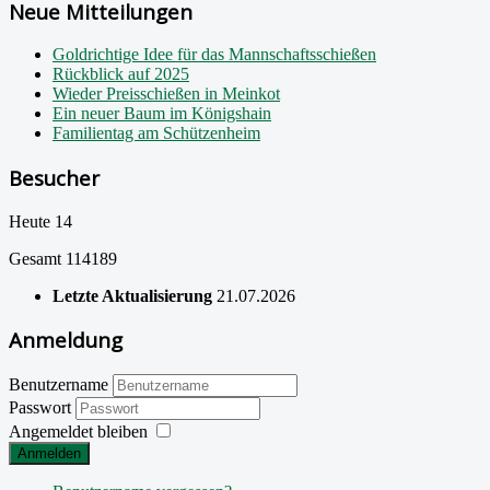
Neue Mitteilungen
Goldrichtige Idee für das Mannschaftsschießen
Rückblick auf 2025
Wieder Preisschießen in Meinkot
Ein neuer Baum im Königshain
Familientag am Schützenheim
Besucher
Heute
14
Gesamt
114189
Letzte Aktualisierung
21.07.2026
Anmeldung
Benutzername
Passwort
Angemeldet bleiben
Anmelden