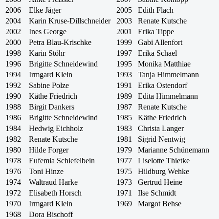
2006
Elke Jäger
2005
Edith Flach
2004
Karin Kruse-Dillschneider
2003
Renate Kutsche
2002
Ines George
2001
Erika Tippe
2000
Petra Blau-Krischke
1999
Gabi Allenfort
1998
Karin Stöhr
1997
Erika Schael
1996
Brigitte Schneidewind
1995
Monika Matthiae
1994
Irmgard Klein
1993
Tanja Himmelmann
1992
Sabine Polze
1991
Erika Ostendorf
1990
Käthe Friedrich
1989
Edita Himmelmann
1988
Birgit Dankers
1987
Renate Kutsche
1986
Brigitte Schneidewind
1985
Käthe Friedrich
1984
Hedwig Eichholz
1983
Christa Langer
1982
Renate Kutsche
1981
Sigrid Nentwig
1980
Hilde Forger
1979
Marianne Schünemann
1978
Eufemia Schiefelbein
1977
Liselotte Thietke
1976
Toni Hinze
1975
Hildburg Wehke
1974
Waltraud Harke
1973
Gertrud Heine
1972
Elisabeth Horsch
1971
Ilse Schmidt
1970
Irmgard Klein
1969
Margot Behse
1968
Dora Bischoff