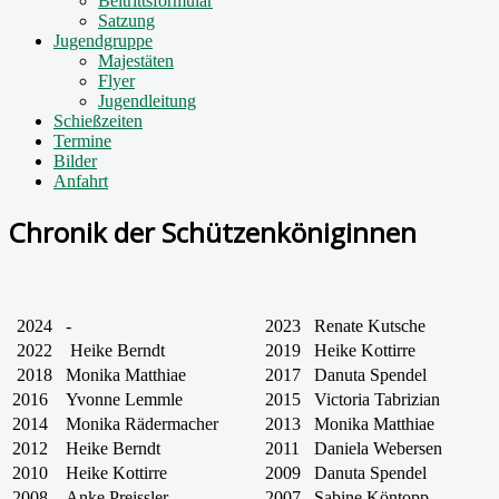
Beitrittsformular
Satzung
Jugendgruppe
Majestäten
Flyer
Jugendleitung
Schießzeiten
Termine
Bilder
Anfahrt
Chronik der Schützenköniginnen
2024
-
2023
Renate Kutsche
2022
Heike Berndt
2019
Heike Kottirre
2018
Monika Matthiae
2017
Danuta Spendel
2016
Yvonne Lemmle
2015
Victoria Tabrizian
2014
Monika Rädermacher
2013
Monika Matthiae
2012
Heike Berndt
2011
Daniela Webersen
2010
Heike Kottirre
2009
Danuta Spendel
2008
Anke Preissler
2007
Sabine Köntopp