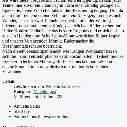
Als wäre diese Vorgabe nicht schon schwierig genug, bekam jeder
Teilnehmer zuvor ein Handicap in Form einer zufällig gezogenen
Spielkarte, deren Wert ebenfalls in die Berechnung einging. Und da
allein fünf Teilnehmer eine Zehn oder ein As zogen, nimmt es nicht
Wunder, dass nur zwei Teilnehmer überhaupt in der Wertung
blieben - unser amtierendes Königspaar Michael Rädermacher und
Heike Kottirre. Heike hatte das bessere Ergebnis und erhielt deshalb
aus den Händen vom Schießsport-Verantwortlichen Rainer Jasper
und unserer Vorsitzenden Monika Rädermacher die
Rosenmontagsscheibe überreicht.
Nach diesem ebenso spannenden wie lustigen Wettkampf ließen
sich die - zum Teil sehr phantasievoll kostümierten - Teilnehmer das
Essen vom leckeren Mitbring-Buffet schmecken und saßen noch
etliche Stunden im karnevalistisch dekorierten Schützenheim
zusammen.
Details
Geschrieben von
Wilhelm Zinsmeister
Kategorie:
Mitteilungen
Veröffentlicht: 20. Juni 2022
Aktuelle Seite:
Startseite
Nur nicht ins Schwarze treffen!