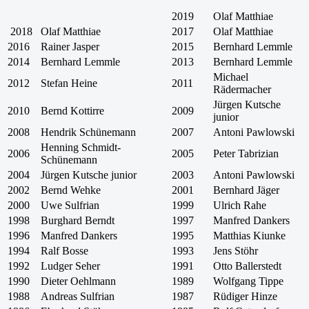
2019
Olaf Matthiae
2018
Olaf Matthiae
2017
Olaf Matthiae
2016
Rainer Jasper
2015
Bernhard Lemmle
2014
Bernhard Lemmle
2013
Bernhard Lemmle
Michael
2012
Stefan Heine
2011
Rädermacher
Jürgen Kutsche
2010
Bernd Kottirre
2009
junior
2008
Hendrik Schünemann
2007
Antoni Pawlowski
Henning Schmidt-
2006
2005
Peter Tabrizian
Schünemann
2004
Jürgen Kutsche junior
2003
Antoni Pawlowski
2002
Bernd Wehke
2001
Bernhard Jäger
2000
Uwe Sulfrian
1999
Ulrich Rahe
1998
Burghard Berndt
1997
Manfred Dankers
1996
Manfred Dankers
1995
Matthias Kiunke
1994
Ralf Bosse
1993
Jens Stöhr
1992
Ludger Seher
1991
Otto Ballerstedt
1990
Dieter Oehlmann
1989
Wolfgang Tippe
1988
Andreas Sulfrian
1987
Rüdiger Hinze