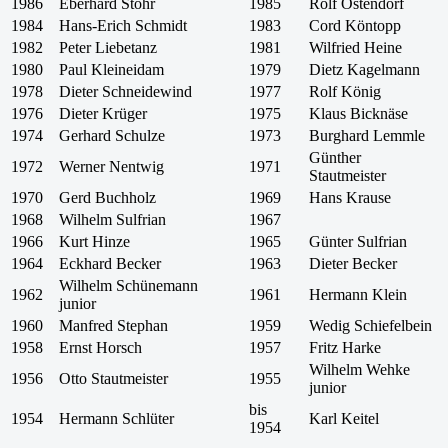
1986
Eberhard Stöhr
1985
Rolf Ostendorf
1984
Hans-Erich Schmidt
1983
Cord Köntopp
1982
Peter Liebetanz
1981
Wilfried Heine
1980
Paul Kleineidam
1979
Dietz Kagelmann
1978
Dieter Schneidewind
1977
Rolf König
1976
Dieter Krüger
1975
Klaus Bicknäse
1974
Gerhard Schulze
1973
Burghard Lemmle
Günther
1972
Werner Nentwig
1971
Stautmeister
1970
Gerd Buchholz
1969
Hans Krause
1968
Wilhelm Sulfrian
1967
1966
Kurt Hinze
1965
Günter Sulfrian
1964
Eckhard Becker
1963
Dieter Becker
Wilhelm Schünemann
1962
1961
Hermann Klein
junior
1960
Manfred Stephan
1959
Wedig Schiefelbein
1958
Ernst Horsch
1957
Fritz Harke
Wilhelm Wehke
1956
Otto Stautmeister
1955
junior
bis
1954
Hermann Schlüter
Karl Keitel
1954