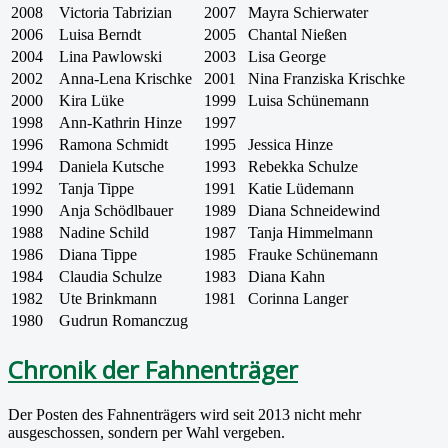
2008
Victoria Tabrizian
2007
Mayra Schierwater
2006
Luisa Berndt
2005
Chantal Nießen
2004
Lina Pawlowski
2003
Lisa George
2002
Anna-Lena Krischke
2001
Nina Franziska Krischke
2000
Kira Lüke
1999
Luisa Schünemann
1998
Ann-Kathrin Hinze
1997
1996
Ramona Schmidt
1995
Jessica Hinze
1994
Daniela Kutsche
1993
Rebekka Schulze
1992
Tanja Tippe
1991
Katie Lüdemann
1990
Anja Schödlbauer
1989
Diana Schneidewind
1988
Nadine Schild
1987
Tanja Himmelmann
1986
Diana Tippe
1985
Frauke Schünemann
1984
Claudia Schulze
1983
Diana Kahn
1982
Ute Brinkmann
1981
Corinna Langer
1980
Gudrun Romanczug
Chronik der Fahnenträger
Der Posten des Fahnenträgers wird seit 2013 nicht mehr
ausgeschossen, sondern per Wahl vergeben.