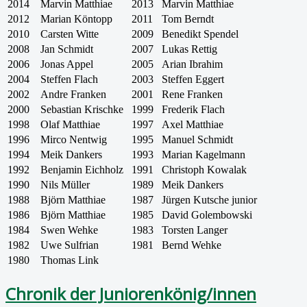
2014
Marvin Matthiae
2013
Marvin Matthiae
2012
Marian Köntopp
2011
Tom Berndt
2010
Carsten Witte
2009
Benedikt Spendel
2008
Jan Schmidt
2007
Lukas Rettig
2006
Jonas Appel
2005
Arian Ibrahim
2004
Steffen Flach
2003
Steffen Eggert
2002
Andre Franken
2001
Rene Franken
2000
Sebastian Krischke
1999
Frederik Flach
1998
Olaf Matthiae
1997
Axel Matthiae
1996
Mirco Nentwig
1995
Manuel Schmidt
1994
Meik Dankers
1993
Marian Kagelmann
1992
Benjamin Eichholz
1991
Christoph Kowalak
1990
Nils Müller
1989
Meik Dankers
1988
Björn Matthiae
1987
Jürgen Kutsche junior
1986
Björn Matthiae
1985
David Golembowski
1984
Swen Wehke
1983
Torsten Langer
1982
Uwe Sulfrian
1981
Bernd Wehke
1980
Thomas Link
Chronik der Juniorenkönig/innen